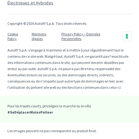
Électriques et Hybrides
Copyright © 2026 AutoXY S.p.A. Tous droits réservés.
Cookie
Mentions
Privacy Policy – Données
Policy
légales
Personnelles
AutoXY S.p.A. s'engage à maintenir et à mettre à jour régulièrement tout le
contenu de ce site web. Malgré tout, AutoXY S.p.A. ne garantit pas l'exactitude
des informations contenues dans le site, qui peuvent devenir obsolètes par
erreur ou par oubli. AutoXY S.p.A. ne pourra pas être tenu responsable des
éventuelles erreurs ou lacunes, ou des dommages directs, indirects,
conséquences ou de n'importe quel autre type de dommages en lien avec
l'utilisation du présent site web ou des fonctions contenues dans celui-ci.
Pour les trajets courts, privilégiez la marche ou le vélo
#SeDéplacerMoinsPolluer
Les images peuvent ne pas correspondre au produit final.