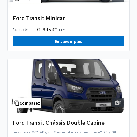
Ford Transit Minicar
71 995 €*
Achat dès
TTC
En savoir plus
1
Comparez
Ford Transit Châssis Double Cabine
Émissions de CO2**:
240 g/Km
·
Consommation de carburant mixte**:
9.1 l/100km