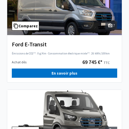
7
Comparez
Ford E-Transit
Émissions de CO2**:
0 g/Km
·
Consommation électrique mixte**:
26 kWh/100km
69 745 €*
Achat dès
TTC
En savoir plus