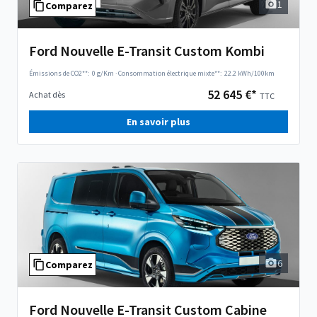
1
Comparez
Ford Nouvelle E-Transit Custom Kombi
Émissions de CO2**:
0 g/Km
·
Consommation électrique mixte**:
22.2 kWh/100km
52 645 €*
Achat dès
TTC
En savoir plus
6
Comparez
Ford Nouvelle E-Transit Custom Cabine