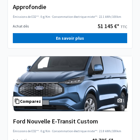
Approfondie
Émissions de CO2**:
0 g/Km
·
Consommation électrique mixte**:
22.1 kWh/100km
51 145 €*
Achat dès
TTC
En savoir plus
1
Comparez
Ford Nouvelle E-Transit Custom
Émissions de CO2**:
0 g/Km
·
Consommation électrique mixte**:
21.8 kWh/100km