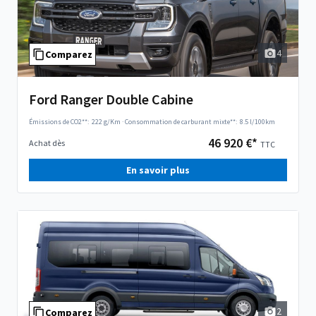
4
Comparez
Ford Ranger Double Cabine
Émissions de CO2**:
222 g/Km
·
Consommation de carburant mixte**:
8.5 l/100km
46 920 €*
Achat dès
TTC
En savoir plus
2
Comparez