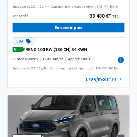
Émissions de CO2**:
0 g/Km
·
Consommation électrique mixte**:
17.6 kWh/100km
39 480 €*
Achat dès
TTC
En savoir plus
LOA
TREND 100 KW (136 CH) 54 KWH
A
60 mensualités
|
15 000 Km/an
|
Apport 3 000 €
Émissions de CO2**: 0 g/Km
·
Consommation électrique mixte**: 17.6 KWh/100 Km
179 €/mois*
HT