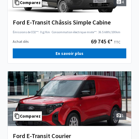
4
Comparez
Ford E-Transit Châssis Simple Cabine
Émissions de CO2**:
0 g/Km
·
Consommation électrique mixte**:
36.5 kWh/100km
69 745 €*
Achat dès
TTC
En savoir plus
1
Comparez
Ford E-Transit Courier