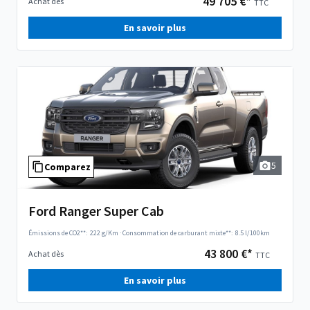
49 705 €*
Achat dès
TTC
En savoir plus
5
Comparez
Ford Ranger Super Cab
Émissions de CO2**:
222 g/Km
·
Consommation de carburant mixte**:
8.5 l/100km
43 800 €*
Achat dès
TTC
En savoir plus