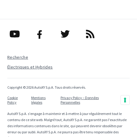
Recherche
Électriques et Hybrides
Copyright © 2026 AutoXY S.p.A. Tous droits réservés.
Cookie
Mentions
Privacy Policy – Données
Policy
légales
Personnelles
AutoXY S.p.A. s'engage à maintenir et à mettre à jour régulièrement tout le
contenu de ce site web. Malgré tout, AutoXY S.p.A. ne garantit pas l'exactitude
des informations contenues dans le site, qui peuvent devenir obsolètes par
erreur ou par oubli. AutoXY S.p.A. ne pourra pas être tenu responsable des