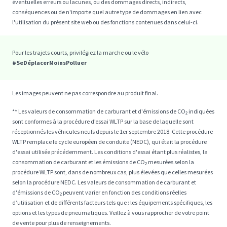
éventuelles erreurs ou lacunes, ou des dommages directs, indirects,
conséquences ou de n'importe quel autre type de dommages en lien avec
l'utilisation du présent site web ou des fonctions contenues dans celui-ci.
Pour les trajets courts, privilégiez la marche ou le vélo
#SeDéplacerMoinsPolluer
Les images peuvent ne pas correspondre au produit final.
** Les valeurs de consommation de carburant et d'émissions de CO₂ indiquées
sont conformes à la procédure d’essai WLTP sur la base de laquelle sont
réceptionnés les véhicules neufs depuis le 1er septembre 2018. Cette procédure
WLTP remplace le cycle européen de conduite (NEDC), qui était la procédure
d'essai utilisée précédemment. Les conditions d'essai étant plus réalistes, la
consommation de carburant et les émissions de CO₂ mesurées selon la
procédure WLTP sont, dans de nombreux cas, plus élevées que celles mesurées
selon la procédure NEDC. Les valeurs de consommation de carburant et
d'émissions de CO₂ peuvent varier en fonction des conditions réelles
d’utilisation et de différents facteurs tels que : les équipements spécifiques, les
options et les types de pneumatiques. Veillez à vous rapprocher de votre point
de vente pour plus de renseignements.