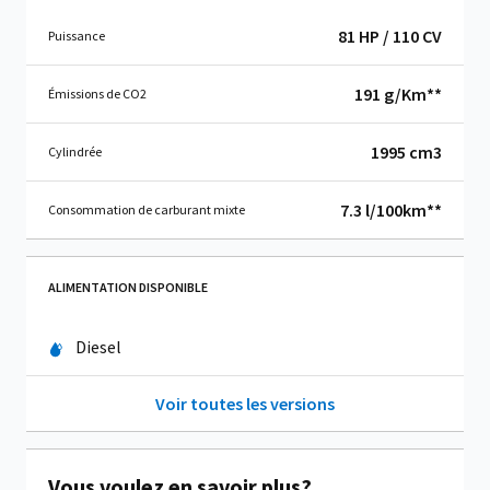
81 HP / 110 CV
Puissance
191 g/Km**
Émissions de CO
2
1995 cm
3
Cylindrée
7.3 l/100km**
Consommation de carburant mixte
ALIMENTATION DISPONIBLE
Diesel
Voir toutes les versions
Vous voulez en savoir plus?