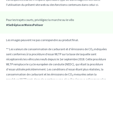
l'utilisation du présent site web ou des fonctions contenues dans celui-ci.
Pour les trajets courts, privilégiez la marche ou le vélo
#SeDéplacerMoinsPolluer
Les images peuvent ne pas correspondre au produit final.
** Les valeurs de consommation de carburant et d'émissions de CO₂ indiquées
sont conformes à la procédure d’essai WLTP sur la base de laquelle sont
réceptionnés les véhicules neufs depuis le 1er septembre 2018. Cette procédure
WLTP remplace le cycle européen de conduite (NEDC), qui était la procédure
d'essai utilisée précédemment. Les conditions d'essai étant plus réalistes, la
consommation de carburant et les émissions de CO₂ mesurées selon la
procédure WLTP sont, dans de nombreux cas, plus élevées que celles mesurées
selon la procédure NEDC. Les valeurs de consommation de carburant et
d'émissions de CO₂ peuvent varier en fonction des conditions réelles
d’utilisation et de différents facteurs tels que : les équipements spécifiques, les
options et les types de pneumatiques. Veillez à vous rapprocher de votre point
de vente pour plus de renseignements.