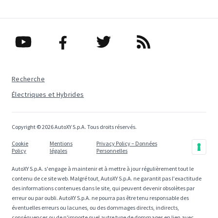
Recherche
Électriques et Hybrides
Copyright © 2026 AutoXY S.p.A. Tous droits réservés.
Cookie
Mentions
Privacy Policy – Données
Policy
légales
Personnelles
AutoXY S.p.A. s'engage à maintenir et à mettre à jour régulièrement tout le
contenu de ce site web. Malgré tout, AutoXY S.p.A. ne garantit pas l'exactitude
des informations contenues dans le site, qui peuvent devenir obsolètes par
erreur ou par oubli. AutoXY S.p.A. ne pourra pas être tenu responsable des
éventuelles erreurs ou lacunes, ou des dommages directs, indirects,
conséquences ou de n'importe quel autre type de dommages en lien avec