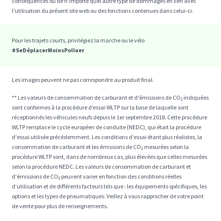
conséquences ou de n'importe quel autre type de dommages en lien avec
l'utilisation du présent site web ou des fonctions contenues dans celui-ci.
Pour les trajets courts, privilégiez la marche ou le vélo
#SeDéplacerMoinsPolluer
Les images peuvent ne pas correspondre au produit final.
** Les valeurs de consommation de carburant et d'émissions de CO₂ indiquées
sont conformes à la procédure d’essai WLTP sur la base de laquelle sont
réceptionnés les véhicules neufs depuis le 1er septembre 2018. Cette procédure
WLTP remplace le cycle européen de conduite (NEDC), qui était la procédure
d'essai utilisée précédemment. Les conditions d'essai étant plus réalistes, la
consommation de carburant et les émissions de CO₂ mesurées selon la
procédure WLTP sont, dans de nombreux cas, plus élevées que celles mesurées
selon la procédure NEDC. Les valeurs de consommation de carburant et
d'émissions de CO₂ peuvent varier en fonction des conditions réelles
d’utilisation et de différents facteurs tels que : les équipements spécifiques, les
options et les types de pneumatiques. Veillez à vous rapprocher de votre point
de vente pour plus de renseignements.