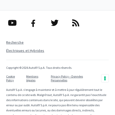
Recherche
Électriques et Hybrides
Copyright © 2026 AutoXY S.p.A. Tous droits réservés.
Cookie
Mentions
Privacy Policy – Données
Policy
légales
Personnelles
AutoXY S.p.A. s'engage à maintenir et à mettre à jour régulièrement tout le
contenu de ce site web. Malgré tout, AutoXY S.p.A. ne garantit pas l'exactitude
des informations contenues dans le site, qui peuvent devenir obsolètes par
erreur ou par oubli. AutoXY S.p.A. ne pourra pas être tenu responsable des
éventuelles erreurs ou lacunes, ou des dommages directs, indirects,