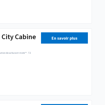
 City Cabine
En savoir plus
ion de carburant mixte**:
7.2