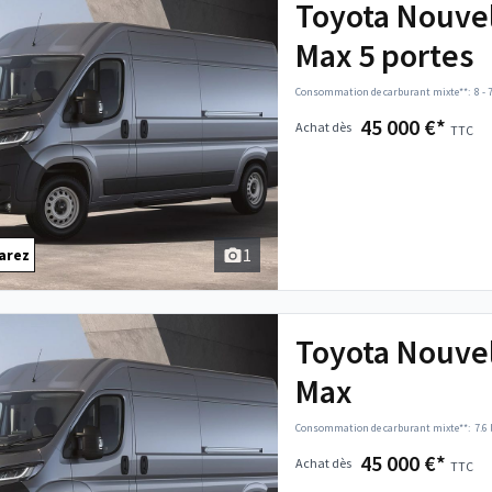
Toyota Nouvel
Max 5 portes
Consommation de carburant mixte**:
8 -
45 000 €*
Achat dès
TTC
1
arez
Toyota Nouvel
Max
Consommation de carburant mixte**:
7.6
45 000 €*
Achat dès
TTC