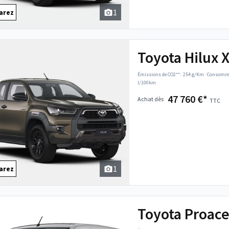
1
arez
Toyota Hilux 
Émissions de CO2**:
254 g/Km
·
Consommat
l/100km
47 760 €*
Achat dès
TTC
1
arez
Toyota Proace