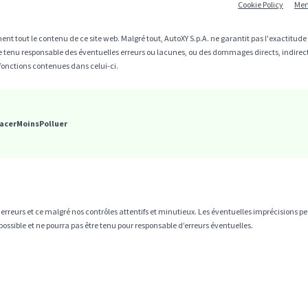
Cookie Policy
Men
ent tout le contenu de ce site web. Malgré tout, AutoXY S.p.A. ne garantit pas l'exactitud
être tenu responsable des éventuelles erreurs ou lacunes, ou des dommages directs, indire
fonctions contenues dans celui-ci.
acerMoinsPolluer
es erreurs et ce malgré nos contrôles attentifs et minutieux. Les éventuelles imprécisions
ossible et ne pourra pas être tenu pour responsable d’erreurs éventuelles.