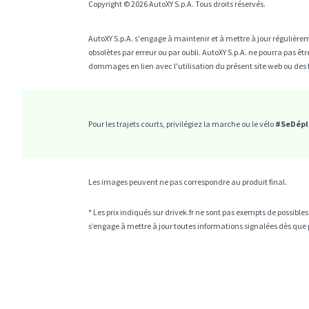
Copyright © 2026 AutoXY S.p.A. Tous droits réservés.
AutoXY S.p.A. s'engage à maintenir et à mettre à jour régulièrem
obsolètes par erreur ou par oubli. AutoXY S.p.A. ne pourra pas 
dommages en lien avec l'utilisation du présent site web ou des 
Pour les trajets courts, privilégiez la marche ou le vélo
#SeDépl
Les images peuvent ne pas correspondre au produit final.
* Les prix indiqués sur drivek.fr ne sont pas exempts de possibl
s’engage à mettre à jour toutes informations signalées dès que p