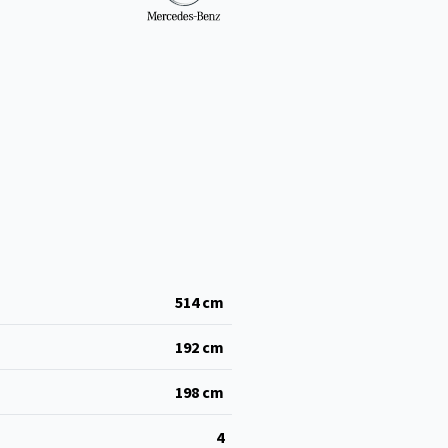
514
cm
192
cm
198
cm
4