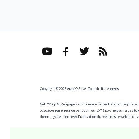
Copyright © 2026 AutoXY S.p.A. Tous droits réservés.
AutoXY S.p.A. s'engage à maintenir et à mettre à jour régulièrem
obsolètes par erreur ou par oubli. AutoXY S.p.A. ne pourra pas 
dommages en lien avec l'utilisation du présent site web ou des 