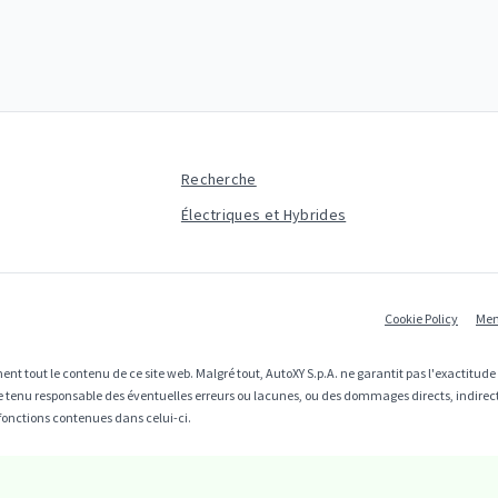
Recherche
Électriques et Hybrides
Cookie Policy
Men
ent tout le contenu de ce site web. Malgré tout, AutoXY S.p.A. ne garantit pas l'exactitud
être tenu responsable des éventuelles erreurs ou lacunes, ou des dommages directs, indire
fonctions contenues dans celui-ci.