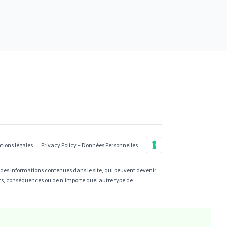
tions légales
Privacy Policy – Données Personnelles
e des informations contenues dans le site, qui peuvent devenir
cts, conséquences ou de n'importe quel autre type de