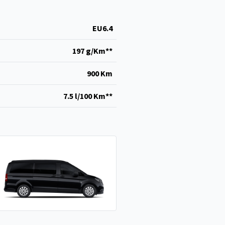
EU6.4
197 g/Km**
900 Km
7.5 l/100 Km**