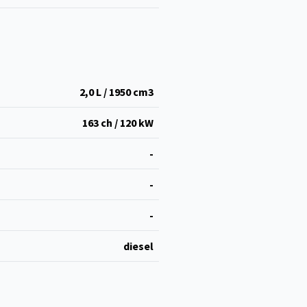
2,0 L / 1950 cm
3
163 ch / 120 kW
-
-
-
diesel