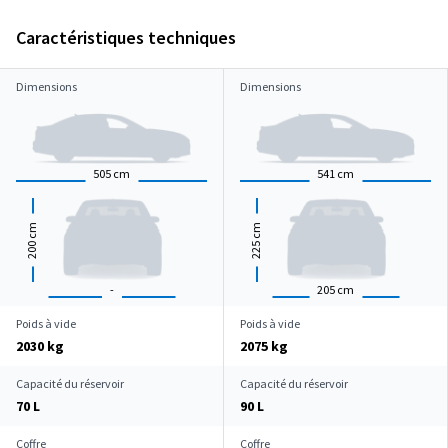
Caractéristiques techniques
Dimensions
Dimensions
505
cm
541
cm
cm
cm
200
225
-
205
cm
Poids à vide
Poids à vide
2030 kg
2075 kg
Capacité du réservoir
Capacité du réservoir
70 L
90 L
Coffre
Coffre