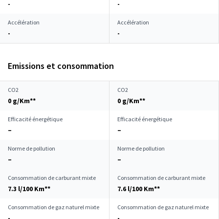
-
-
Accélération
Accélération
-
-
Emissions et consommation
CO2
CO2
0 g/Km**
0 g/Km**
Efficacité énergétique
Efficacité énergétique
–
–
Norme de pollution
Norme de pollution
–
–
Consommation de carburant mixte
Consommation de carburant mixte
7.3 l/100 Km**
7.6 l/100 Km**
Consommation de gaz naturel mixte
Consommation de gaz naturel mixte
-
-