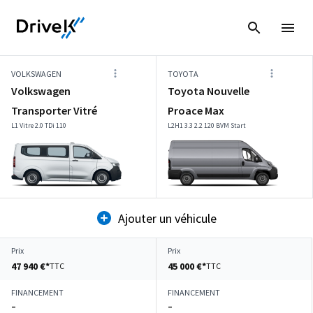
VOLKSWAGEN
TOYOTA
Volkswagen
Toyota Nouvelle
Transporter Vitré
Proace Max
L1 Vitre 2.0 TDi 110
L2H1 3.3 2.2 120 BVM Start
Ajouter un véhicule
Prix
Prix
47 940 €*
45 000 €*
TTC
TTC
FINANCEMENT
FINANCEMENT
–
–