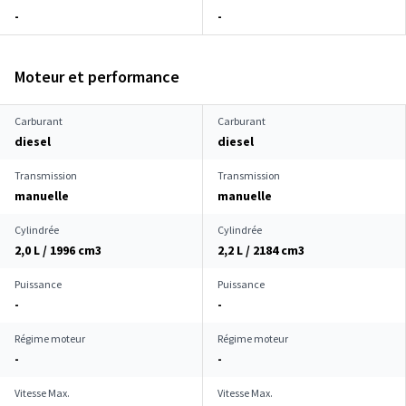
-
-
Moteur et performance
Carburant
Carburant
diesel
diesel
Transmission
Transmission
manuelle
manuelle
Cylindrée
Cylindrée
2,0 L / 1996 cm
3
2,2 L / 2184 cm
3
Puissance
Puissance
-
-
Régime moteur
Régime moteur
-
-
Vitesse Max.
Vitesse Max.