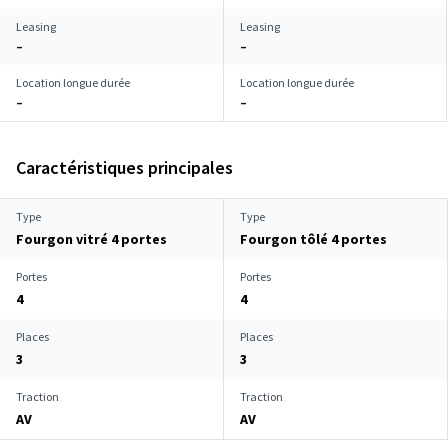
Leasing
Leasing
–
–
Location longue durée
Location longue durée
–
–
Caractéristiques principales
Type
Type
Fourgon vitré 4 portes
Fourgon tôlé 4 portes
Portes
Portes
4
4
Places
Places
3
3
Traction
Traction
AV
AV