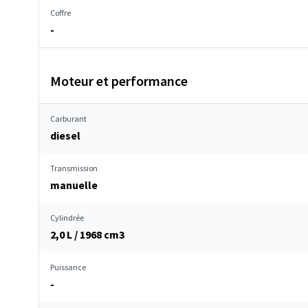
Coffre
-
Moteur et performance
Carburant
diesel
Transmission
manuelle
Cylindrée
2,0 L / 1968 cm
3
Puissance
-