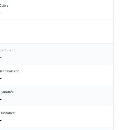
Coffre
–
Carburant
–
Transmission
–
Cylindrée
–
Puissance
–