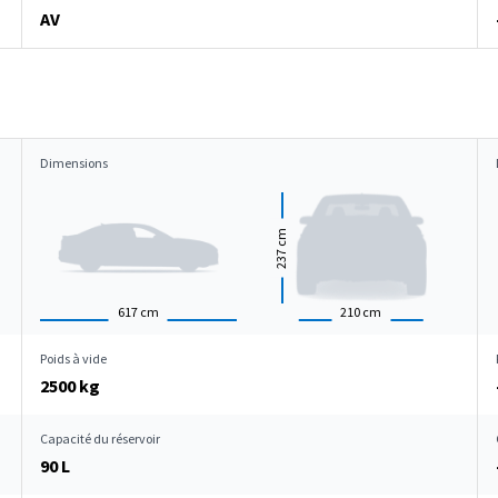
AV
Dimensions
cm
237
617
cm
210
cm
Poids à vide
2500 kg
Capacité du réservoir
90 L