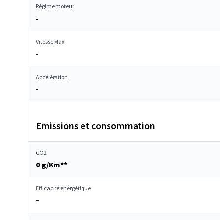
Régime moteur
-
Vitesse Max.
-
Accélération
-
Emissions et consommation
CO2
0 g/Km**
Efficacité énergétique
–