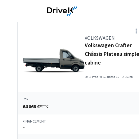
VOLKSWAGEN
Volkswagen Crafter
Châssis Plateau simpl
cabine
50 L3 Prop RJ Business 2.0 TDI 163ch
Prix
64 068 €*
TTC
FINANCEMENT
–