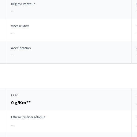
Régime moteur
-
Vitesse Max.
-
Accélération
-
CO2
0 g/Km**
Efficacité énergétique
–