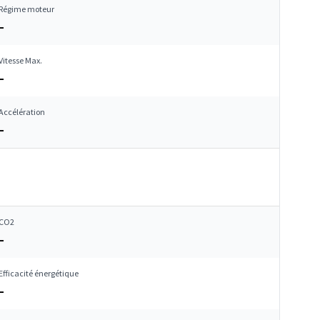
Régime moteur
–
Vitesse Max.
–
Accélération
–
CO2
–
Efficacité énergétique
–