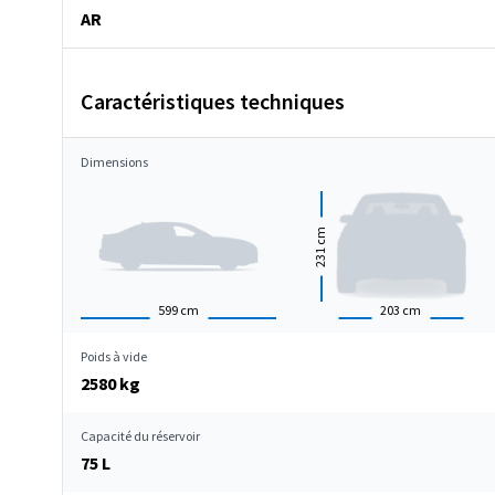
AR
Caractéristiques techniques
Dimensions
cm
231
599
cm
203
cm
Poids à vide
2580 kg
Capacité du réservoir
75 L