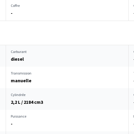
Coffre
-
Carburant
diesel
Transmission
manuelle
Cylindrée
2,2 L / 2184 cm
3
Puissance
-