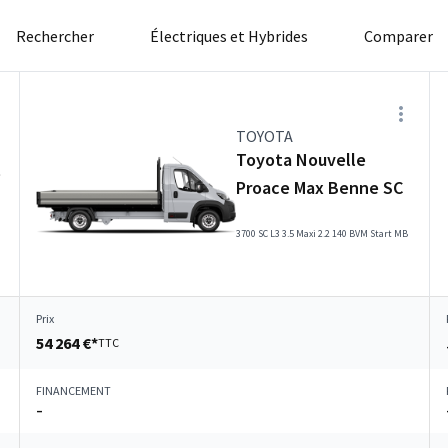
Rechercher
Électriques et Hybrides
Comparer
TOYOTA
Toyota Nouvelle
e
Proace Max Benne SC
3700 SC L3 3.5 Maxi 2.2 140 BVM Start MB
Prix
54 264 €*
TTC
FINANCEMENT
–