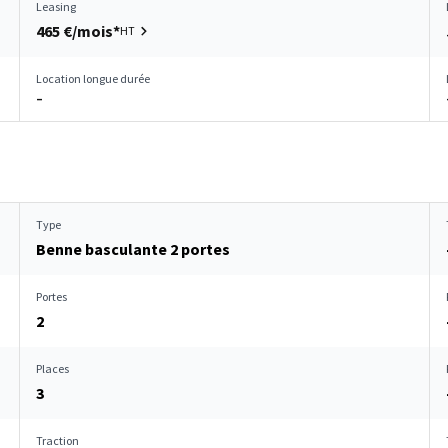
Leasing
465 €/mois*
HT
Location longue durée
–
Type
Benne basculante 2 portes
Portes
2
Places
3
Traction