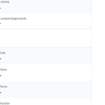
Leasing
–
Location longue durée
–
Type
–
Portes
–
Places
–
Traction