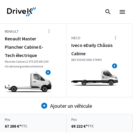
RENAULT
Renault Master
IVECO
Iveco eDaily Châssis
Plancher Cabine E-
Cabine
Tech électrique
BEV 35S10E 3000 37KWH
Plancher Cabine L2 3T5 105 kW (143
ch) advance grande autonomie
Ajouter un véhicule
Prix
Prix
67 200 €*
69 222 €*
TTC
TTC