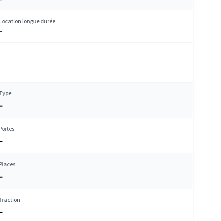
Location longue durée
–
Type
–
Portes
–
Places
–
Traction
–