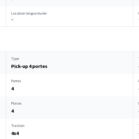
Location longue durée
–
Type
Pick-up 4 portes
Portes
4
Places
4
Traction
4x4