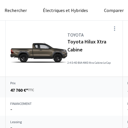
Rechercher
Électriques et Hybrides
Comparer
TOYOTA
Toyota Hilux Xtra
Cabine
2.4 D-4D BVA 4WD Xtra Cabine Le Cap
Prix
47 760 €*
TTC
FINANCEMENT
–
Leasing
–