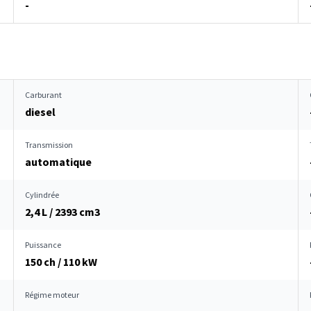
-
Carburant
diesel
Transmission
automatique
Cylindrée
2,4 L / 2393 cm
3
Puissance
150 ch / 110 kW
Régime moteur