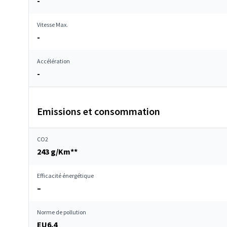
-
Vitesse Max.
-
Accélération
-
Emissions et consommation
CO2
243 g/Km**
Efficacité énergétique
–
Norme de pollution
EU6.4