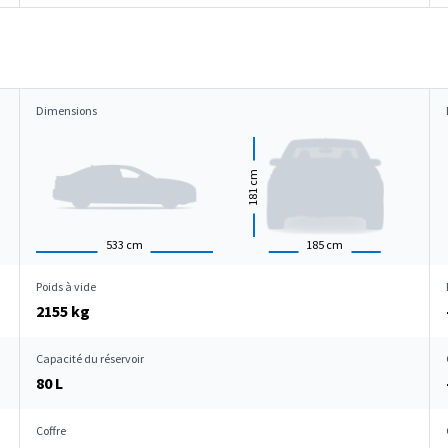
Dimensions
cm
181
533
cm
185
cm
Poids à vide
2155 kg
Capacité du réservoir
80 L
Coffre