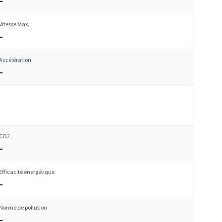
–
Vitesse Max.
–
Accélération
–
CO2
–
Efficacité énergétique
–
Norme de pollution
–