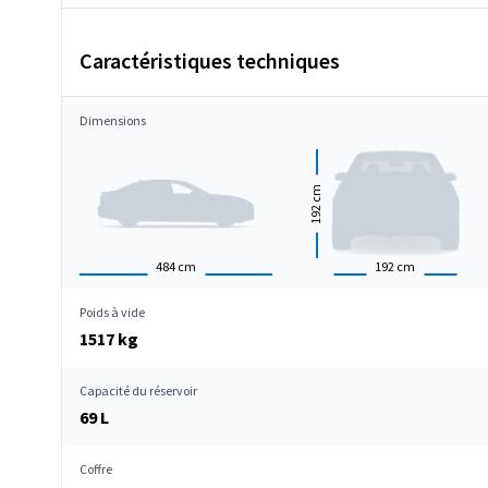
Caractéristiques techniques
Dimensions
cm
192
484
cm
192
cm
Poids à vide
1517 kg
Capacité du réservoir
69 L
Coffre