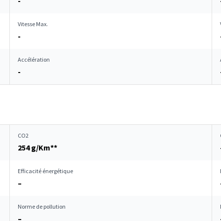
-
Vitesse Max.
-
Accélération
-
CO2
254 g/Km**
Efficacité énergétique
–
Norme de pollution
–