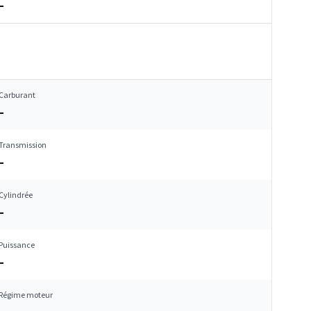
–
Carburant
–
Transmission
–
Cylindrée
–
Puissance
–
Régime moteur