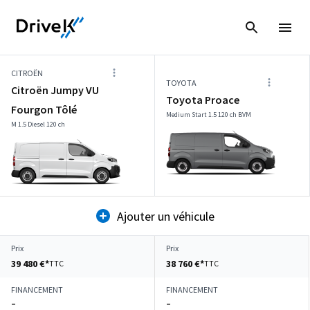
CITROËN
TOYOTA
Citroën Jumpy VU
Toyota Proace
Fourgon Tôlé
Medium Start 1.5 120 ch BVM
M 1.5 Diesel 120 ch
Ajouter un véhicule
Prix
Prix
39 480 €*
38 760 €*
TTC
TTC
FINANCEMENT
FINANCEMENT
–
–