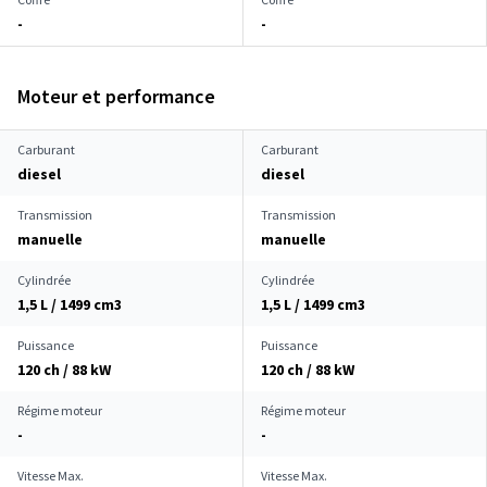
-
-
Moteur et performance
Carburant
Carburant
diesel
diesel
Transmission
Transmission
manuelle
manuelle
Cylindrée
Cylindrée
1,5 L / 1499 cm
3
1,5 L / 1499 cm
3
Puissance
Puissance
120 ch / 88 kW
120 ch / 88 kW
Régime moteur
Régime moteur
-
-
Vitesse Max.
Vitesse Max.