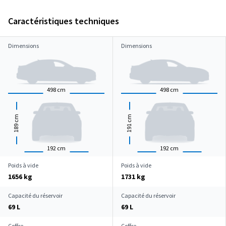
Caractéristiques techniques
Dimensions
Dimensions
498
cm
498
cm
cm
cm
189
191
192
cm
192
cm
Poids à vide
Poids à vide
1656 kg
1731 kg
Capacité du réservoir
Capacité du réservoir
69 L
69 L
Coffre
Coffre