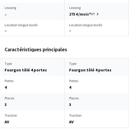
Leasing
Leasing
275 €/mois*
HT
–
Location longue durée
Location longue durée
–
–
Caractéristiques principales
Type
Type
Fourgon tôlé 4 portes
Fourgon tôlé 4 portes
Portes
Portes
4
4
Places
Places
3
3
Traction
Traction
AV
AV