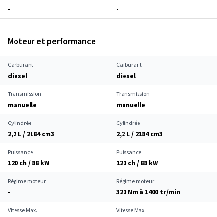
-
-
Moteur et performance
Carburant
Carburant
diesel
diesel
Transmission
Transmission
manuelle
manuelle
Cylindrée
Cylindrée
2,2 L / 2184 cm
3
2,2 L / 2184 cm
3
Puissance
Puissance
120 ch / 88 kW
120 ch / 88 kW
Régime moteur
Régime moteur
-
320 Nm à 1400 tr/min
Vitesse Max.
Vitesse Max.