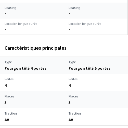
Leasing
Leasing
–
–
Location longue durée
Location longue durée
–
–
Caractéristiques principales
Type
Type
Fourgon tôlé 4 portes
Fourgon tôlé 5 portes
Portes
Portes
4
4
Places
Places
3
3
Traction
Traction
AV
AV