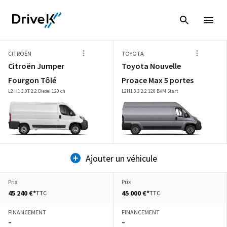
CITROËN
TOYOTA
Citroën Jumper
Toyota Nouvelle
Fourgon Tôlé
Proace Max 5 portes
L2 H1 3.0T 2.2 Diesel 120 ch
L2H1 3.3 2.2 120 BVM Start
Ajouter un véhicule
Prix
Prix
45 240 €*
45 000 €*
TTC
TTC
FINANCEMENT
FINANCEMENT
–
–