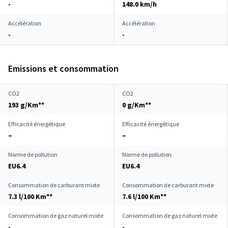
-
148.0 km/h
Accélération
Accélération
-
-
Emissions et consommation
CO2
CO2
193 g/Km**
0 g/Km**
Efficacité énergétique
Efficacité énergétique
–
–
Norme de pollution
Norme de pollution
EU6.4
EU6.4
Consommation de carburant mixte
Consommation de carburant mixte
7.3 l/100 Km**
7.6 l/100 Km**
Consommation de gaz naturel mixte
Consommation de gaz naturel mixte
-
-