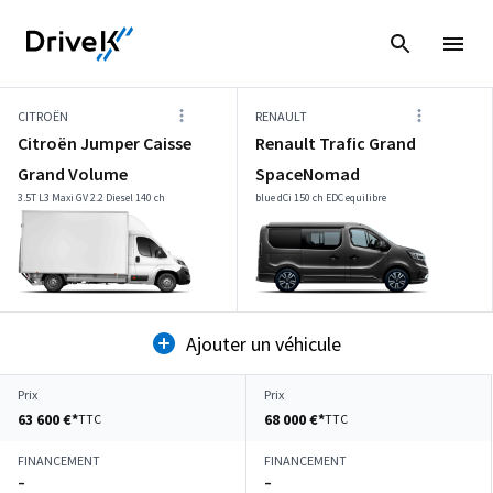
CITROËN
RENAULT
Citroën Jumper Caisse
Renault Trafic Grand
Grand Volume
SpaceNomad
3.5T L3 Maxi GV 2.2 Diesel 140 ch
blue dCi 150 ch EDC equilibre
Ajouter un véhicule
Prix
Prix
63 600 €*
68 000 €*
TTC
TTC
FINANCEMENT
FINANCEMENT
–
–