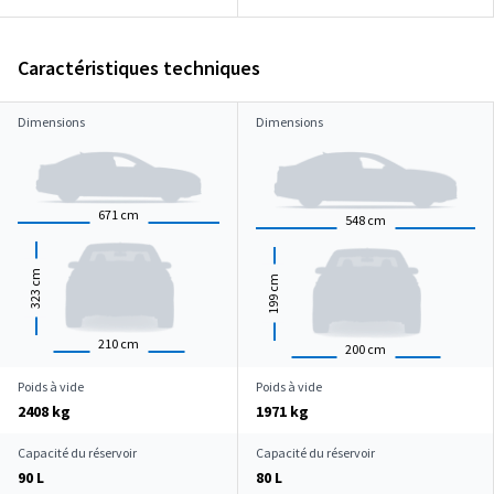
Caractéristiques techniques
Dimensions
Dimensions
671
cm
548
cm
cm
cm
323
199
210
cm
200
cm
Poids à vide
Poids à vide
2408 kg
1971 kg
Capacité du réservoir
Capacité du réservoir
90 L
80 L