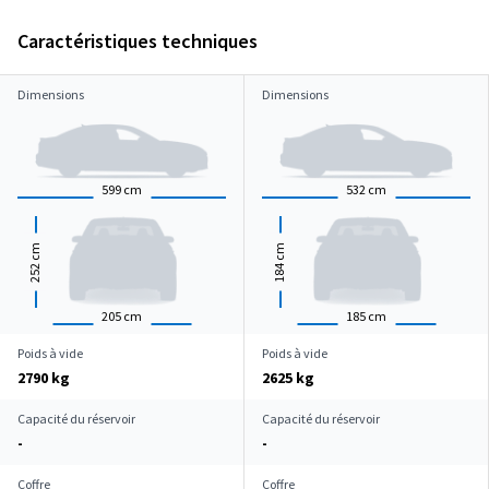
Caractéristiques techniques
Dimensions
Dimensions
599
cm
532
cm
cm
cm
252
184
205
cm
185
cm
Poids à vide
Poids à vide
2790 kg
2625 kg
Capacité du réservoir
Capacité du réservoir
-
-
Coffre
Coffre