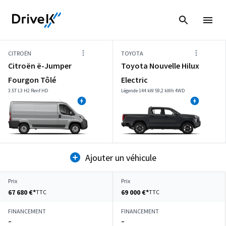
CITROËN
TOYOTA
Citroën ë-Jumper
Toyota Nouvelle Hilux
Fourgon Tôlé
Electric
3.5T L3 H2 Renf HD
Légende 144 kW 59,2 kWh 4WD
Ajouter un véhicule
Prix
Prix
67 680 €*
69 000 €*
TTC
TTC
FINANCEMENT
FINANCEMENT
–
–