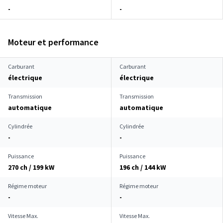
-
-
Moteur et performance
Carburant
Carburant
électrique
électrique
Transmission
Transmission
automatique
automatique
Cylindrée
Cylindrée
-
-
Puissance
Puissance
270 ch / 199 kW
196 ch / 144 kW
Régime moteur
Régime moteur
-
-
Vitesse Max.
Vitesse Max.