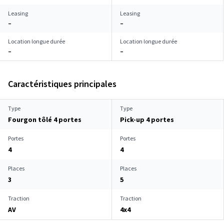
Leasing
Leasing
–
–
Location longue durée
Location longue durée
–
–
Caractéristiques principales
Type
Type
Fourgon tôlé 4 portes
Pick-up 4 portes
Portes
Portes
4
4
Places
Places
3
5
Traction
Traction
AV
4x4