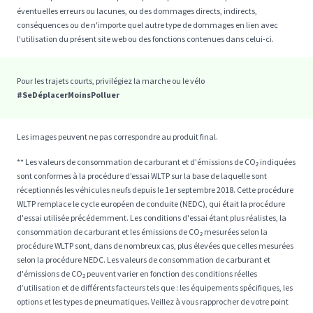
éventuelles erreurs ou lacunes, ou des dommages directs, indirects,
conséquences ou de n'importe quel autre type de dommages en lien avec
l'utilisation du présent site web ou des fonctions contenues dans celui-ci.
Pour les trajets courts, privilégiez la marche ou le vélo
#SeDéplacerMoinsPolluer
Les images peuvent ne pas correspondre au produit final.
** Les valeurs de consommation de carburant et d'émissions de CO₂ indiquées
sont conformes à la procédure d’essai WLTP sur la base de laquelle sont
réceptionnés les véhicules neufs depuis le 1er septembre 2018. Cette procédure
WLTP remplace le cycle européen de conduite (NEDC), qui était la procédure
d'essai utilisée précédemment. Les conditions d'essai étant plus réalistes, la
consommation de carburant et les émissions de CO₂ mesurées selon la
procédure WLTP sont, dans de nombreux cas, plus élevées que celles mesurées
selon la procédure NEDC. Les valeurs de consommation de carburant et
d'émissions de CO₂ peuvent varier en fonction des conditions réelles
d’utilisation et de différents facteurs tels que : les équipements spécifiques, les
options et les types de pneumatiques. Veillez à vous rapprocher de votre point