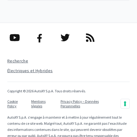
Recherche
Électriques et Hybrides
Copyright © 2026 AutoXY S.p.A. Tous droits réservés.
Cookie
Mentions
Privacy Policy – Données
Policy
légales
Personnelles
AutoXY S.p.A. s'engage à maintenir et à mettre à jour régulièrement tout le
contenu de ce site web. Malgré tout, AutoXY S.p.A. ne garantit pas l'exactitude
des informations contenues dans le site, qui peuvent devenir obsolètes par
erreur ou par oubli. AutoXY S.p.A. ne pourra pas être tenu responsable des