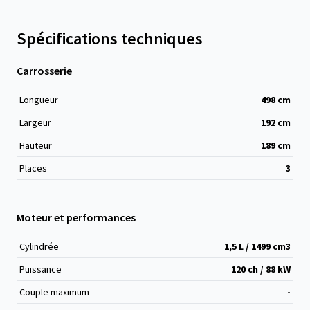
Spécifications techniques
Carrosserie
Longueur
498
cm
Largeur
192
cm
Hauteur
189
cm
Places
3
Moteur et performances
Cylindrée
1,5 L / 1499 cm
3
Puissance
120 ch / 88 kW
Couple maximum
-