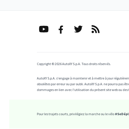
Copyright © 2026 AutoXY S.p.A. Tous droits réservés.
AutoXY S.p.A. s'engage à maintenir et à mettre à jour régulièrem
obsolètes par erreur ou par oubli. AutoXY S.p.A. ne pourra pas 
dommages en lien avec l'utilisation du présent site web ou des 
Pour les trajets courts, privilégiez la marche ou le vélo
#SeDépl