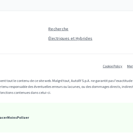
Recherche
Électriques et Hybrides
Cookie Policy
Men
ent tout le contenu de ce site web. Malgré tout, AutoXY S.p.A. ne garantit pas l'exactitud
être tenu responsable des éventuelles erreurs ou lacunes, ou des dommages directs, indire
fonctions contenues dans celui-ci.
acerMoinsPolluer