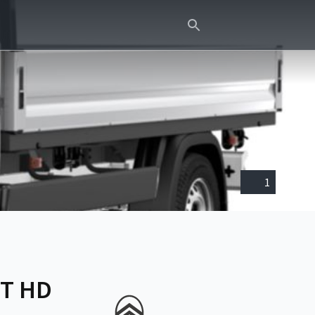
1
5T HD