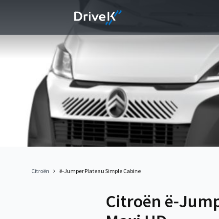
Citroën
ë-Jumper Plateau Simple Cabine
Citroën ë-Jump