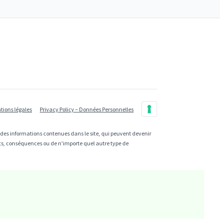
tions légales
Privacy Policy – Données Personnelles
e des informations contenues dans le site, qui peuvent devenir
cts, conséquences ou de n'importe quel autre type de