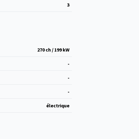
3
270 ch / 199 kW
-
-
-
électrique