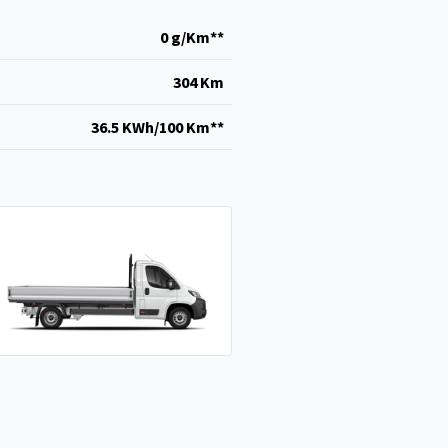
0 g/Km**
304 Km
36.5 KWh/100 Km**